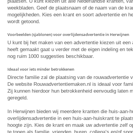
plaatsen. U kunt kiezen uit alle Nederlandse kranten, va
weekbladen. Geef de plaatsnaam of de naam van de krant 
mogelijkheden. Kies een krant en soort advertentie en he
wordt getoond.
Voorbeelden (sjablonen) voor overlijdensadvertentie in Herwijnen
U kunt bij het maken van een advertentie kiezen uit ee
heeft gemaakt gaat u verder met de eigen indeling en tekst
nog ruim 1000 suggesties beschikbaar.
Ideaal voor iets minder betrokkenen
Directe familie zal de plaatsing van de rouwadvertentie 
De website Rouwadvertentiemaken.nl is ideaal voor famili
Zij kunnen hierdoor hun betrokkenheid eenvoudig laten m
geregeld.
In Herwijnen bieden wij meerdere kranten die huis-aan-
overlijdensadvertentie in een huis-aan-huiskrant te plaa
hoogte zijn. Kies de krant en maak uw advertentie zelf
te tonen als familie, vrienden, buren, collega’s en/of spo