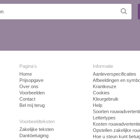
Pagina's
Informatie
Home
Aanleverspecificaties
Prijsopgave
Afbeeldingen en symbo
Over ons
Krantkeuze
Voorbeelden
Cookies
Contact
Kleurgebruik
Bel mij terug
Help
Soorten rouwadvertent
Lettertypes
Voorbeeldteksten
Kosten rouwadvertenti
Zakelijke teksten
Opstellen zakelijke ro
Dankbetuiging
Hoe u steun kunt betui