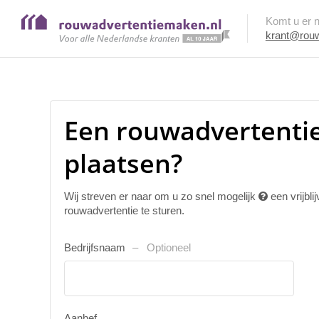
Komt u er ni
krant@rouw
Een rouwadvertentie
plaatsen?
Wij streven er naar om u zo snel mogelijk
een vrijbl
rouwadvertentie te sturen.
Bedrijfsnaam
Optioneel
Aanhef