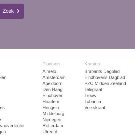
Zoek
Plaatsen
Kranten
Almelo
Brabants Dagblad
len
Amsterdam
Eindhovens Dagblad
Apeldoorn
PZC Midden Zeeland
Den Haag
Telegraaf
Eindhoven
Trouw
Haarlem
Tubantia
ies
Hengelo
Volkskrant
Middelburg
e
Nijmegen
uwadvertentie
Rotterdam
gen
Utrecht