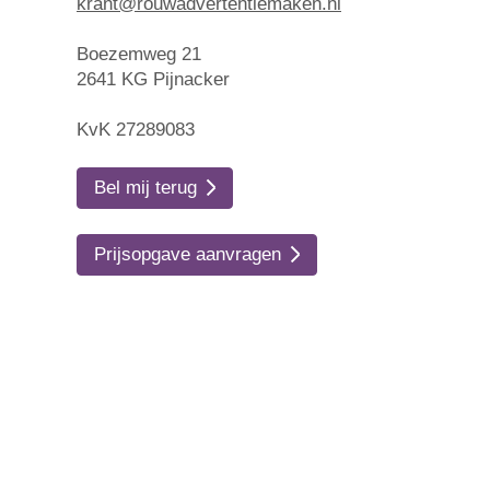
krant@rouwadvertentiemaken.nl
Boezemweg 21
2641 KG Pijnacker
KvK 27289083
Bel mij terug
Prijsopgave aanvragen