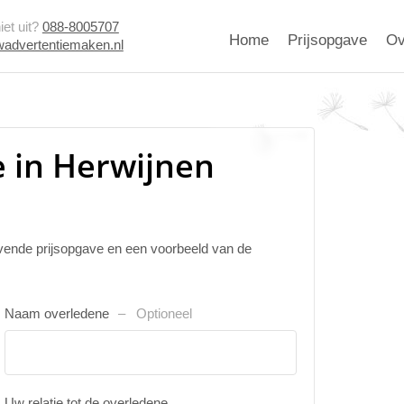
et uit?
088-8005707
Home
Prijsopgave
Ov
advertentiemaken.nl
 in Herwijnen
ijvende prijsopgave en een voorbeeld van de
Naam overledene
Optioneel
Uw relatie tot de overledene