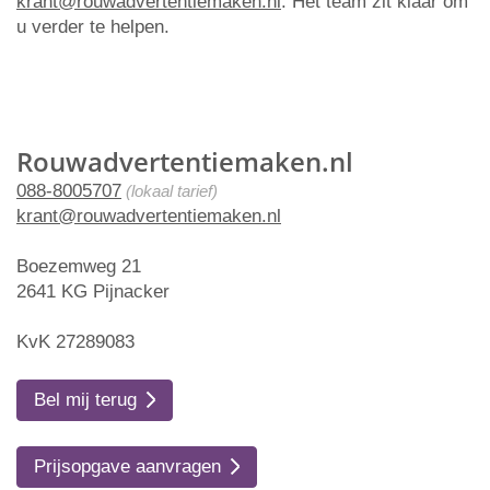
krant@rouwadvertentiemaken.nl
. Het team zit klaar om
u verder te helpen.
Rouwadvertentiemaken.nl
088-8005707
(lokaal tarief)
krant@rouwadvertentiemaken.nl
Boezemweg 21
2641 KG Pijnacker
KvK 27289083
Bel mij terug
Prijsopgave aanvragen