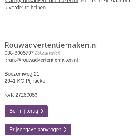
krant@rouwadvertentiemaken.nl
. Het team zit klaar om
u verder te helpen.
Rouwadvertentiemaken.nl
088-8005707
(lokaal tarief)
krant@rouwadvertentiemaken.nl
Boezemweg 21
2641 KG Pijnacker
KvK 27289083
Bel mij terug
Prijsopgave aanvragen