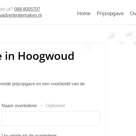
et uit?
088-8005707
Home
Prijsopgave
Ov
advertentiemaken.nl
e in Hoogwoud
ijvende prijsopgave en een voorbeeld van de
Naam overledene
Optioneel
Uw relatie tot de overledene