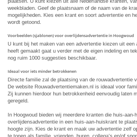
plaatsen. U kunt kiezen uit alle Nederlandse kranten, va
weekbladen. Geef de plaatsnaam of de naam van de krant 
mogelijkheden. Kies een krant en soort advertentie en he
wordt getoond.
Voorbeelden (sjablonen) voor overlijdensadvertentie in Hoogwoud
U kunt bij het maken van een advertentie kiezen uit ee
heeft gemaakt gaat u verder met de eigen indeling en tekst
nog ruim 1000 suggesties beschikbaar.
Ideaal voor iets minder betrokkenen
Directe familie zal de plaatsing van de rouwadvertentie 
De website Rouwadvertentiemaken.nl is ideaal voor famili
Zij kunnen hierdoor hun betrokkenheid eenvoudig laten m
geregeld.
In Hoogwoud bieden wij meerdere kranten die huis-aan-
overlijdensadvertentie in een huis-aan-huiskrant te pla
hoogte zijn. Kies de krant en maak uw advertentie zelf
te tonen als familie, vrienden, buren, collega’s en/of spo