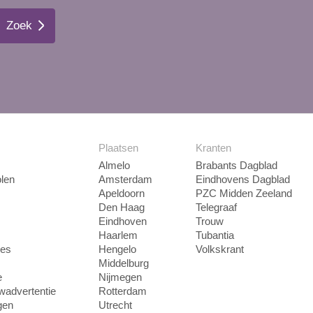
Zoek
Plaatsen
Kranten
Almelo
Brabants Dagblad
len
Amsterdam
Eindhovens Dagblad
Apeldoorn
PZC Midden Zeeland
Den Haag
Telegraaf
Eindhoven
Trouw
Haarlem
Tubantia
ies
Hengelo
Volkskrant
Middelburg
e
Nijmegen
uwadvertentie
Rotterdam
gen
Utrecht