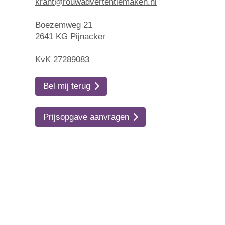
krant@rouwadvertentiemaken.nl
Boezemweg 21
2641 KG Pijnacker
KvK 27289083
Bel mij terug
Prijsopgave aanvragen