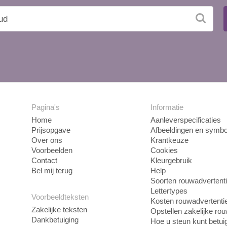
Pagina's
Informatie
Home
Aanleverspecificaties
Prijsopgave
Afbeeldingen en symbo
Over ons
Krantkeuze
Voorbeelden
Cookies
Contact
Kleurgebruik
Bel mij terug
Help
Soorten rouwadvertent
Lettertypes
Voorbeeldteksten
Kosten rouwadvertenti
Zakelijke teksten
Opstellen zakelijke ro
Dankbetuiging
Hoe u steun kunt betui