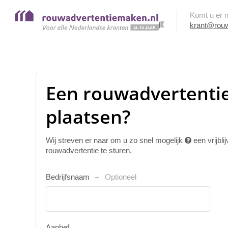
Komt u er ni
krant@rouw
Een rouwadvertenti
plaatsen?
Wij streven er naar om u zo snel mogelijk
een vrijbl
rouwadvertentie te sturen.
Bedrijfsnaam
Optioneel
Aanhef