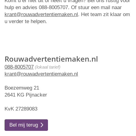
Komt u er niet uit of heeft u vragen? Bel ons rustig voor
hulp en advies 088-8005707. Of stuur een mail naar
krant@rouwadvertentiemaken.nl
. Het team zit klaar om
u verder te helpen.
Rouwadvertentiemaken.nl
088-8005707
(lokaal tarief)
krant@rouwadvertentiemaken.nl
Boezemweg 21
2641 KG Pijnacker
KvK 27289083
Bel mij terug