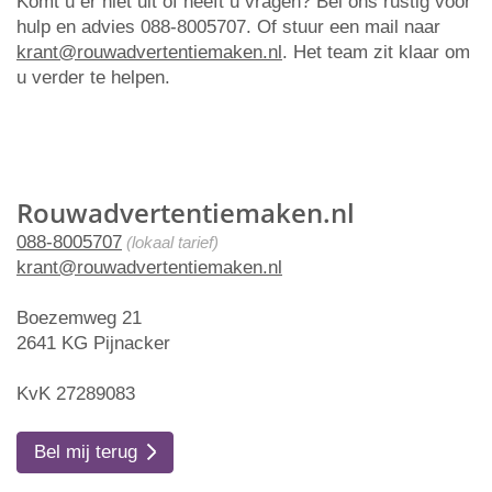
Komt u er niet uit of heeft u vragen? Bel ons rustig voor
hulp en advies 088-8005707. Of stuur een mail naar
krant@rouwadvertentiemaken.nl
. Het team zit klaar om
u verder te helpen.
Rouwadvertentiemaken.nl
088-8005707
(lokaal tarief)
krant@rouwadvertentiemaken.nl
Boezemweg 21
2641 KG Pijnacker
KvK 27289083
Bel mij terug