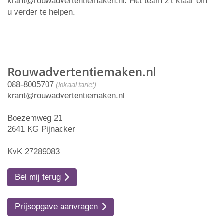
krant@rouwadvertentiemaken.nl
. Het team zit klaar om
u verder te helpen.
Rouwadvertentiemaken.nl
088-8005707
(lokaal tarief)
krant@rouwadvertentiemaken.nl
Boezemweg 21
2641 KG Pijnacker
KvK 27289083
Bel mij terug
Prijsopgave aanvragen