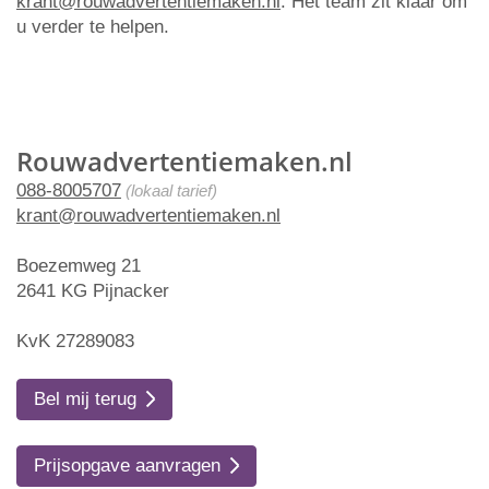
krant@rouwadvertentiemaken.nl
. Het team zit klaar om
u verder te helpen.
Rouwadvertentiemaken.nl
088-8005707
(lokaal tarief)
krant@rouwadvertentiemaken.nl
Boezemweg 21
2641 KG Pijnacker
KvK 27289083
Bel mij terug
Prijsopgave aanvragen