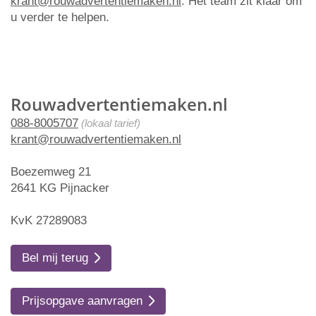
krant@rouwadvertentiemaken.nl
. Het team zit klaar om
u verder te helpen.
Rouwadvertentiemaken.nl
088-8005707
(lokaal tarief)
krant@rouwadvertentiemaken.nl
Boezemweg 21
2641 KG Pijnacker
KvK 27289083
Bel mij terug
Prijsopgave aanvragen