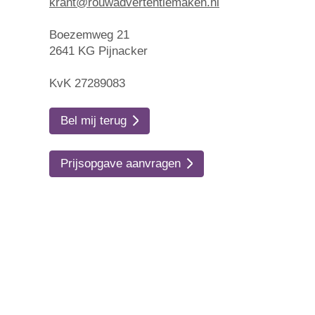
krant@rouwadvertentiemaken.nl
Boezemweg 21
2641 KG Pijnacker
KvK 27289083
Bel mij terug
Prijsopgave aanvragen