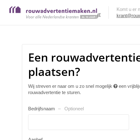
Komt u er ni
krant@rouw
Een rouwadvertenti
plaatsen?
Wij streven er naar om u zo snel mogelijk
een vrijbl
rouwadvertentie te sturen.
Bedrijfsnaam
Optioneel
Aanhef