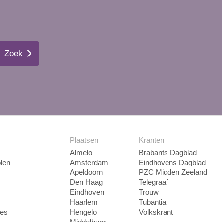
Zoek
Plaatsen
Kranten
Almelo
Brabants Dagblad
len
Amsterdam
Eindhovens Dagblad
Apeldoorn
PZC Midden Zeeland
Den Haag
Telegraaf
Eindhoven
Trouw
Haarlem
Tubantia
ies
Hengelo
Volkskrant
Middelburg