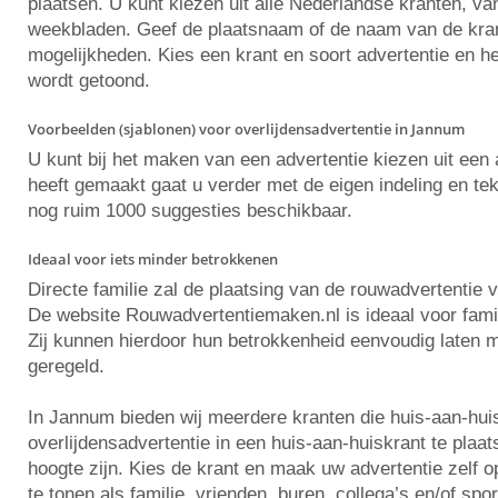
plaatsen. U kunt kiezen uit alle Nederlandse kranten, va
weekbladen. Geef de plaatsnaam of de naam van de krant 
mogelijkheden. Kies een krant en soort advertentie en he
wordt getoond.
Voorbeelden (sjablonen) voor overlijdensadvertentie in Jannum
U kunt bij het maken van een advertentie kiezen uit ee
heeft gemaakt gaat u verder met de eigen indeling en tekst
nog ruim 1000 suggesties beschikbaar.
Ideaal voor iets minder betrokkenen
Directe familie zal de plaatsing van de rouwadvertentie 
De website Rouwadvertentiemaken.nl is ideaal voor famili
Zij kunnen hierdoor hun betrokkenheid eenvoudig laten m
geregeld.
In Jannum bieden wij meerdere kranten die huis-aan-hui
overlijdensadvertentie in een huis-aan-huiskrant te plaa
hoogte zijn. Kies de krant en maak uw advertentie zelf
te tonen als familie, vrienden, buren, collega’s en/of spo