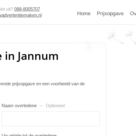
et uit?
088-8005707
Home
Prijsopgave
Ov
advertentiemaken.nl
e in Jannum
ijvende prijsopgave en een voorbeeld van de
Naam overledene
Optioneel
Uw relatie tot de overledene