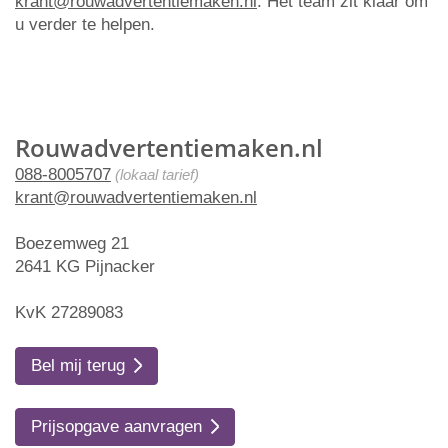
krant@rouwadvertentiemaken.nl
. Het team zit klaar om
u verder te helpen.
Rouwadvertentiemaken.nl
088-8005707
(lokaal tarief)
krant@rouwadvertentiemaken.nl
Boezemweg 21
2641 KG Pijnacker
KvK 27289083
Bel mij terug
Prijsopgave aanvragen