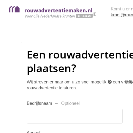
Komt u er ni
krant@rouw
Een rouwadvertenti
plaatsen?
Wij streven er naar om u zo snel mogelijk
een vrijbl
rouwadvertentie te sturen.
Bedrijfsnaam
Optioneel
Aanhef