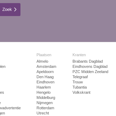
Zoek
Plaatsen
Kranten
Almelo
Brabants Dagblad
len
Amsterdam
Eindhovens Dagblad
Apeldoorn
PZC Midden Zeeland
Den Haag
Telegraaf
Eindhoven
Trouw
Haarlem
Tubantia
ies
Hengelo
Volkskrant
Middelburg
e
Nijmegen
uwadvertentie
Rotterdam
gen
Utrecht