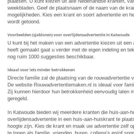
plaatsen. U kunt kiezen uit alle Nederlandse kranten, va
weekbladen. Geef de plaatsnaam of de naam van de krant 
mogelijkheden. Kies een krant en soort advertentie en he
wordt getoond.
Voorbeelden (sjablonen) voor overlijdensadvertentie in Katwoude
U kunt bij het maken van een advertentie kiezen uit ee
heeft gemaakt gaat u verder met de eigen indeling en tekst
nog ruim 1000 suggesties beschikbaar.
Ideaal voor iets minder betrokkenen
Directe familie zal de plaatsing van de rouwadvertentie 
De website Rouwadvertentiemaken.nl is ideaal voor famili
Zij kunnen hierdoor hun betrokkenheid eenvoudig laten m
geregeld.
In Katwoude bieden wij meerdere kranten die huis-aan-h
overlijdensadvertentie in een huis-aan-huiskrant te plaa
hoogte zijn. Kies de krant en maak uw advertentie zelf
te tonen als familie, vrienden, buren, collega’s en/of spo