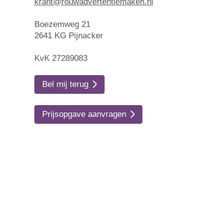
krant@rouwadvertentiemaken.nl
Boezemweg 21
2641 KG Pijnacker
KvK 27289083
Bel mij terug
Prijsopgave aanvragen