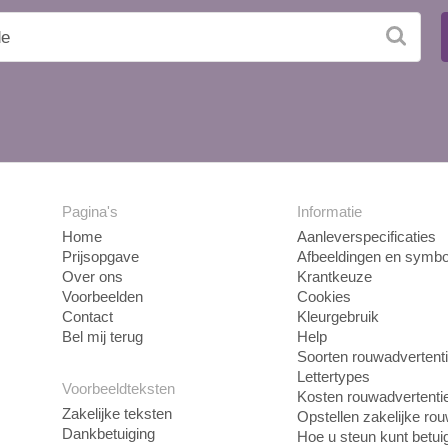
Pagina's
Informatie
Home
Aanleverspecificaties
Prijsopgave
Afbeeldingen en symbo
Over ons
Krantkeuze
Voorbeelden
Cookies
Contact
Kleurgebruik
Bel mij terug
Help
Soorten rouwadvertent
Lettertypes
Voorbeeldteksten
Kosten rouwadvertenti
Zakelijke teksten
Opstellen zakelijke ro
Dankbetuiging
Hoe u steun kunt betui