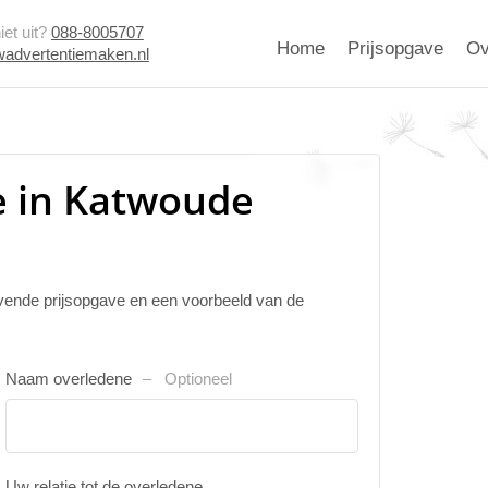
et uit?
088-8005707
Home
Prijsopgave
Ov
advertentiemaken.nl
e in Katwoude
ijvende prijsopgave en een voorbeeld van de
Naam overledene
Optioneel
Uw relatie tot de overledene