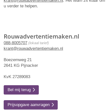
krant@rouwadvertentiemaken.nl
. Het team zit klaar om
u verder te helpen.
Rouwadvertentiemaken.nl
088-8005707
(lokaal tarief)
krant@rouwadvertentiemaken.nl
Boezemweg 21
2641 KG Pijnacker
KvK 27289083
Bel mij terug
Prijsopgave aanvragen