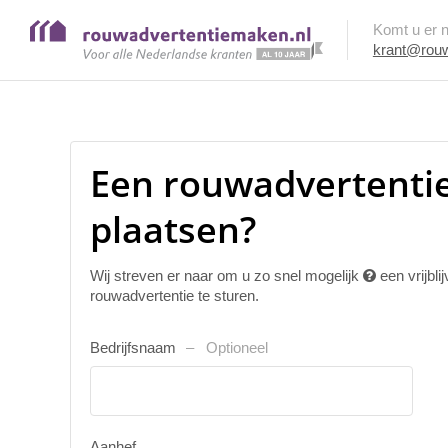
Komt u er ni
krant@rouw
Een rouwadvertenti
plaatsen?
Wij streven er naar om u zo snel mogelijk
een vrijbl
rouwadvertentie te sturen.
Bedrijfsnaam
Optioneel
Aanhef