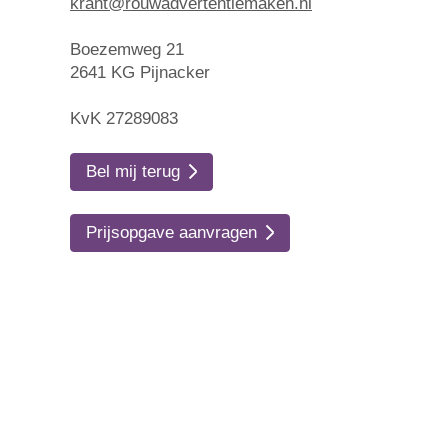
krant@rouwadvertentiemaken.nl
Boezemweg 21
2641 KG Pijnacker
KvK 27289083
Bel mij terug
Prijsopgave aanvragen