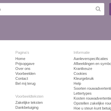
Pagina's
Informatie
Home
Aanleverspecificaties
Prijsopgave
Afbeeldingen en symbo
Over ons
Krantkeuze
Voorbeelden
Cookies
Contact
Kleurgebruik
Bel mij terug
Help
Soorten rouwadvertent
Lettertypes
Voorbeeldteksten
Kosten rouwadvertenti
Zakelijke teksten
Opstellen zakelijke ro
Dankbetuiging
Hoe u steun kunt betui