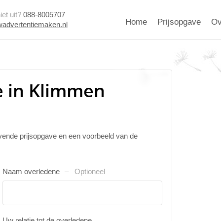
et uit?
088-8005707
Home
Prijsopgave
Ov
advertentiemaken.nl
e in Klimmen
ijvende prijsopgave en een voorbeeld van de
Naam overledene
Optioneel
Uw relatie tot de overledene