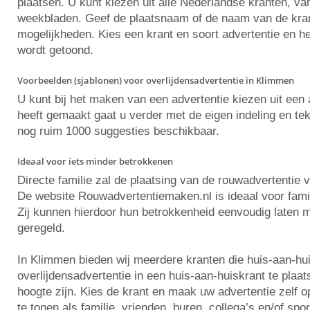
plaatsen. U kunt kiezen uit alle Nederlandse kranten, va
weekbladen. Geef de plaatsnaam of de naam van de krant 
mogelijkheden. Kies een krant en soort advertentie en he
wordt getoond.
Voorbeelden (sjablonen) voor overlijdensadvertentie in Klimmen
U kunt bij het maken van een advertentie kiezen uit ee
heeft gemaakt gaat u verder met de eigen indeling en tekst
nog ruim 1000 suggesties beschikbaar.
Ideaal voor iets minder betrokkenen
Directe familie zal de plaatsing van de rouwadvertentie 
De website Rouwadvertentiemaken.nl is ideaal voor famili
Zij kunnen hierdoor hun betrokkenheid eenvoudig laten m
geregeld.
In Klimmen bieden wij meerdere kranten die huis-aan-hu
overlijdensadvertentie in een huis-aan-huiskrant te plaa
hoogte zijn. Kies de krant en maak uw advertentie zelf
te tonen als familie, vrienden, buren, collega’s en/of spo