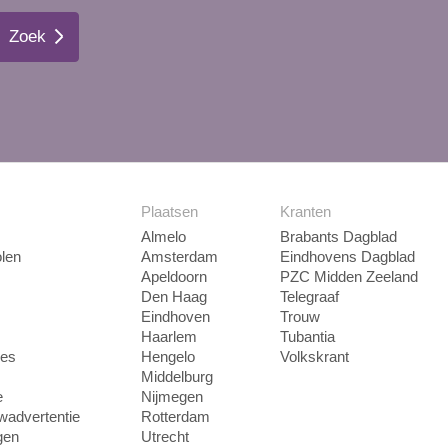
Zoek
Plaatsen
Kranten
Almelo
Brabants Dagblad
len
Amsterdam
Eindhovens Dagblad
Apeldoorn
PZC Midden Zeeland
Den Haag
Telegraaf
Eindhoven
Trouw
Haarlem
Tubantia
ies
Hengelo
Volkskrant
Middelburg
e
Nijmegen
uwadvertentie
Rotterdam
gen
Utrecht