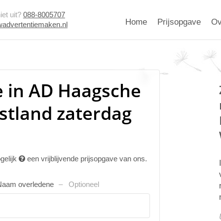
et uit?
088-8005707
Home
Prijsopgave
Ov
advertentiemaken.nl
e in AD Haagsche
stland zaterdag
gelijk
een vrijblijvende prijsopgave van ons.
Naam overledene
Optioneel