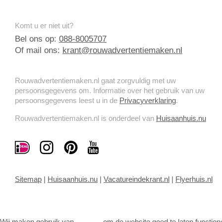
Komt u er niet uit?
Bel ons op:
088-8005707
Of mail ons:
krant@rouwadvertentiemaken.nl
Rouwadvertentiemaken.nl gaat zorgvuldig met uw
persoonsgegevens om. Informatie over het gebruik van uw
persoonsgegevens leest u in de
Privacyverklaring
.
Rouwadvertentiemaken.nl is onderdeel van
Huisaanhuis.nu
Sitemap
|
Huisaanhuis.nu
|
Vacatureindekrant.nl
|
Flyerhuis.nl
Wij maken gebruik van
cookies
om de website goed te laten function