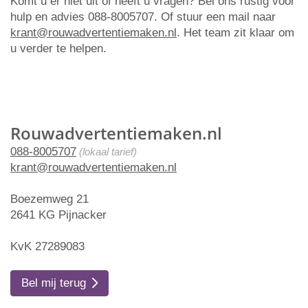
Komt u er niet uit of heeft u vragen? Bel ons rustig voor
hulp en advies 088-8005707. Of stuur een mail naar
krant@rouwadvertentiemaken.nl
. Het team zit klaar om
u verder te helpen.
Rouwadvertentiemaken.nl
088-8005707
(lokaal tarief)
krant@rouwadvertentiemaken.nl
Boezemweg 21
2641 KG Pijnacker
KvK 27289083
Bel mij terug