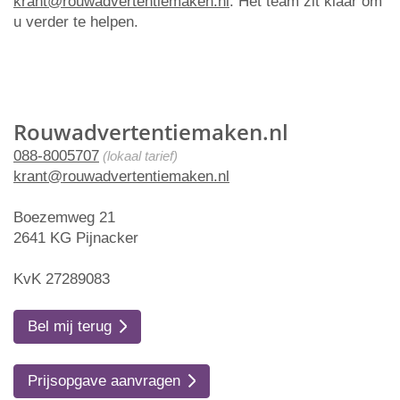
krant@rouwadvertentiemaken.nl
. Het team zit klaar om
u verder te helpen.
Rouwadvertentiemaken.nl
088-8005707
(lokaal tarief)
krant@rouwadvertentiemaken.nl
Boezemweg 21
2641 KG Pijnacker
KvK 27289083
Bel mij terug
Prijsopgave aanvragen