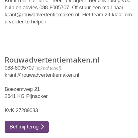
Komt u er niet uit of heeft u vragen? Bel ons rustig voor
hulp en advies 088-8005707. Of stuur een mail naar
krant@rouwadvertentiemaken.nl
. Het team zit klaar om
u verder te helpen.
Rouwadvertentiemaken.nl
088-8005707
(lokaal tarief)
krant@rouwadvertentiemaken.nl
Boezemweg 21
2641 KG Pijnacker
KvK 27289083
Bel mij terug