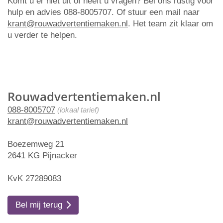
Komt u er niet uit of heeft u vragen? Bel ons rustig voor
hulp en advies 088-8005707. Of stuur een mail naar
krant@rouwadvertentiemaken.nl
. Het team zit klaar om
u verder te helpen.
Rouwadvertentiemaken.nl
088-8005707
(lokaal tarief)
krant@rouwadvertentiemaken.nl
Boezemweg 21
2641 KG Pijnacker
KvK 27289083
Bel mij terug