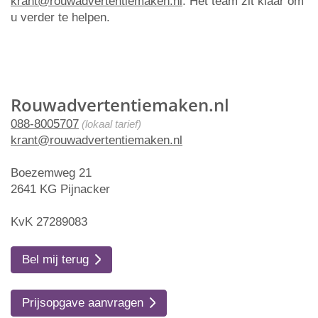
krant@rouwadvertentiemaken.nl
. Het team zit klaar om
u verder te helpen.
Rouwadvertentiemaken.nl
088-8005707
(lokaal tarief)
krant@rouwadvertentiemaken.nl
Boezemweg 21
2641 KG Pijnacker
KvK 27289083
Bel mij terug
Prijsopgave aanvragen