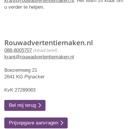
krant@rouwadvertentiemaken.nl
. Het team zit klaar om
u verder te helpen.
Rouwadvertentiemaken.nl
088-8005707
(lokaal tarief)
krant@rouwadvertentiemaken.nl
Boezemweg 21
2641 KG Pijnacker
KvK 27289083
Bel mij terug
Prijsopgave aanvragen