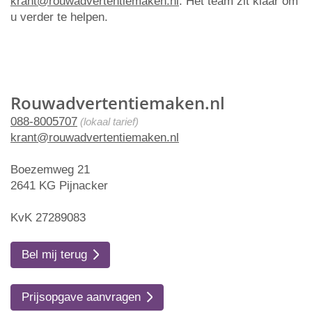
krant@rouwadvertentiemaken.nl
. Het team zit klaar om
u verder te helpen.
Rouwadvertentiemaken.nl
088-8005707
(lokaal tarief)
krant@rouwadvertentiemaken.nl
Boezemweg 21
2641 KG Pijnacker
KvK 27289083
Bel mij terug
Prijsopgave aanvragen