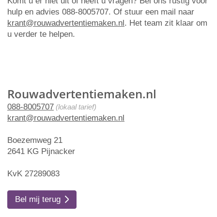
Komt u er niet uit of heeft u vragen? Bel ons rustig voor
hulp en advies 088-8005707. Of stuur een mail naar
krant@rouwadvertentiemaken.nl
. Het team zit klaar om
u verder te helpen.
Rouwadvertentiemaken.nl
088-8005707
(lokaal tarief)
krant@rouwadvertentiemaken.nl
Boezemweg 21
2641 KG Pijnacker
KvK 27289083
Bel mij terug