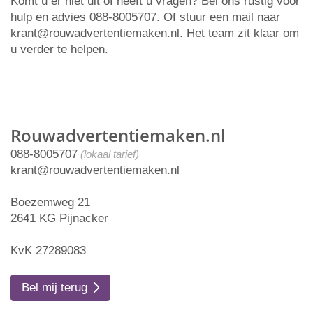
Komt u er niet uit of heeft u vragen? Bel ons rustig voor
hulp en advies 088-8005707. Of stuur een mail naar
krant@rouwadvertentiemaken.nl
. Het team zit klaar om
u verder te helpen.
Rouwadvertentiemaken.nl
088-8005707
(lokaal tarief)
krant@rouwadvertentiemaken.nl
Boezemweg 21
2641 KG Pijnacker
KvK 27289083
Bel mij terug