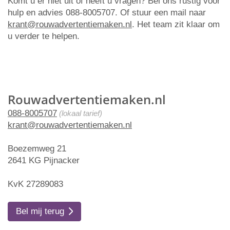
Komt u er niet uit of heeft u vragen? Bel ons rustig voor
hulp en advies 088-8005707. Of stuur een mail naar
krant@rouwadvertentiemaken.nl
. Het team zit klaar om
u verder te helpen.
Rouwadvertentiemaken.nl
088-8005707
(lokaal tarief)
krant@rouwadvertentiemaken.nl
Boezemweg 21
2641 KG Pijnacker
KvK 27289083
Bel mij terug