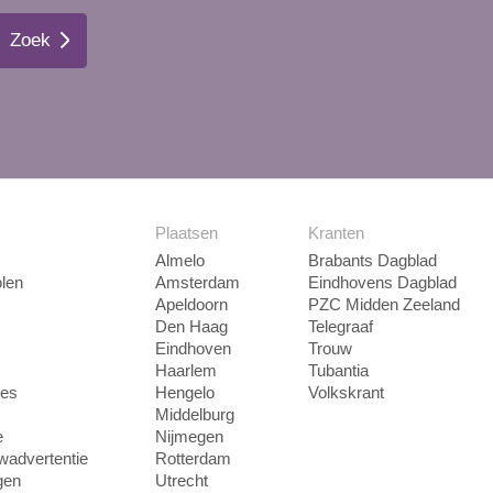
Zoek
Plaatsen
Kranten
Almelo
Brabants Dagblad
len
Amsterdam
Eindhovens Dagblad
Apeldoorn
PZC Midden Zeeland
Den Haag
Telegraaf
Eindhoven
Trouw
Haarlem
Tubantia
ies
Hengelo
Volkskrant
Middelburg
e
Nijmegen
uwadvertentie
Rotterdam
gen
Utrecht