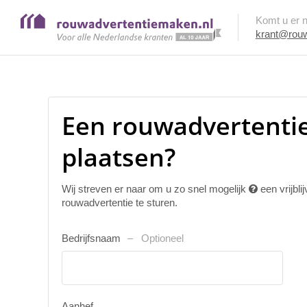
Komt u er ni
krant@rouw
Een rouwadvertentie
plaatsen?
Wij streven er naar om u zo snel mogelijk
een vrijbl
rouwadvertentie te sturen.
Bedrijfsnaam
Optioneel
Aanhef