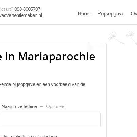
et uit?
088-8005707
Home
Prijsopgave
Ov
advertentiemaken.nl
 in Mariaparochie
ijvende prijsopgave en een voorbeeld van de
Naam overledene
Optioneel
Uw relatie tot de overledene