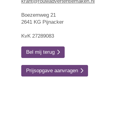
krant@rouwadvertentiemaken.nl
Boezemweg 21
2641 KG Pijnacker
KvK 27289083
Bel mij terug
Prijsopgave aanvragen