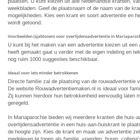
plaatsen. U kunt kiezen uit alle Nederlandse kranten, va
weekbladen. Geef de plaatsnaam of de naam van de krant 
mogelijkheden. Kies een krant en soort advertentie en he
wordt getoond.
Voorbeelden (sjablonen) voor overlijdensadvertentie in Mariaparoc
U kunt bij het maken van een advertentie kiezen uit ee
heeft gemaakt gaat u verder met de eigen indeling en tekst
nog ruim 1000 suggesties beschikbaar.
Ideaal voor iets minder betrokkenen
Directe familie zal de plaatsing van de rouwadvertentie 
De website Rouwadvertentiemaken.nl is ideaal voor famili
Zij kunnen hierdoor hun betrokkenheid eenvoudig laten m
geregeld.
In Mariaparochie bieden wij meerdere kranten die huis-
overlijdensadvertentie in een huis-aan-huiskrant te plaa
de hoogte zijn. Kies de krant en maak uw advertentie z
medeleven te tonen als familie, vrienden, buren, collega’