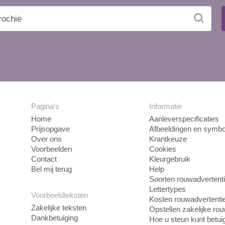
Pagina's
Informatie
Home
Aanleverspecificaties
Prijsopgave
Afbeeldingen en symbo
Over ons
Krantkeuze
Voorbeelden
Cookies
Contact
Kleurgebruik
Bel mij terug
Help
Soorten rouwadvertent
Lettertypes
Voorbeeldteksten
Kosten rouwadvertenti
Zakelijke teksten
Opstellen zakelijke ro
Dankbetuiging
Hoe u steun kunt betui