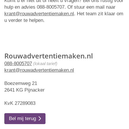
Komt u er niet uit of heeft u vragen? Bel ons rustig voor
hulp en advies 088-8005707. Of stuur een mail naar
krant@rouwadvertentiemaken.nl
. Het team zit klaar om
u verder te helpen.
Rouwadvertentiemaken.nl
088-8005707
(lokaal tarief)
krant@rouwadvertentiemaken.nl
Boezemweg 21
2641 KG Pijnacker
KvK 27289083
Bel mij terug