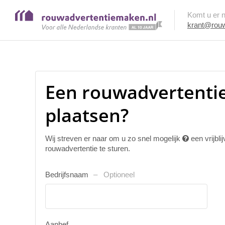
Komt u er ni
krant@rouw
Een rouwadvertentie
plaatsen?
Wij streven er naar om u zo snel mogelijk
een vrijbl
rouwadvertentie te sturen.
Bedrijfsnaam
Optioneel
Aanhef