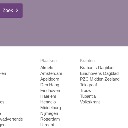
Zoek
Plaatsen
Kranten
Almelo
Brabants Dagblad
len
Amsterdam
Eindhovens Dagblad
Apeldoorn
PZC Midden Zeeland
Den Haag
Telegraaf
Eindhoven
Trouw
Haarlem
Tubantia
ies
Hengelo
Volkskrant
Middelburg
e
Nijmegen
uwadvertentie
Rotterdam
gen
Utrecht