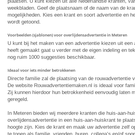
plaatsen. U kunt kiezen uit alle Nederlandse kranten, va
weekbladen. Geef de plaatsnaam of de naam van de krant 
mogelijkheden. Kies een krant en soort advertentie en he
wordt getoond.
Voorbeelden (sjablonen) voor overlijdensadvertentie in Meteren
U kunt bij het maken van een advertentie kiezen uit ee
heeft gemaakt gaat u verder met de eigen indeling en tekst
nog ruim 1000 suggesties beschikbaar.
Ideaal voor iets minder betrokkenen
Directe familie zal de plaatsing van de rouwadvertentie 
De website Rouwadvertentiemaken.nl is ideaal voor famili
Zij kunnen hierdoor hun betrokkenheid eenvoudig laten m
geregeld.
In Meteren bieden wij meerdere kranten die huis-aan-hu
overlijdensadvertentie in een huis-aan-huiskrant te plaa
hoogte zijn. Kies de krant en maak uw advertentie zelf
te tonen als familie, vrienden, buren, collega’s en/of spo