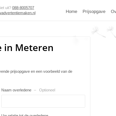
et uit?
088-8005707
Home
Prijsopgave
Ov
advertentiemaken.nl
 in Meteren
ijvende prijsopgave en een voorbeeld van de
Naam overledene
Optioneel
Uw relatie tot de overledene