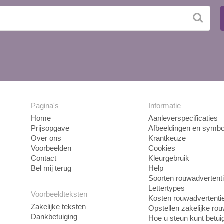
Pagina's
Informatie
Home
Aanleverspecificaties
Prijsopgave
Afbeeldingen en symbo
Over ons
Krantkeuze
Voorbeelden
Cookies
Contact
Kleurgebruik
Bel mij terug
Help
Soorten rouwadvertent
Lettertypes
Voorbeeldteksten
Kosten rouwadvertenti
Zakelijke teksten
Opstellen zakelijke ro
Dankbetuiging
Hoe u steun kunt betui