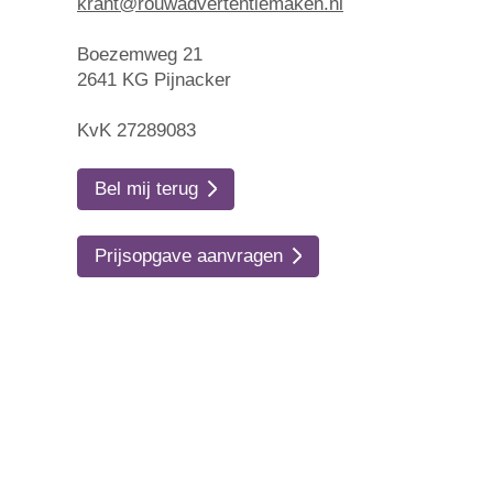
krant@rouwadvertentiemaken.nl
Boezemweg 21
2641 KG Pijnacker
KvK 27289083
Bel mij terug
Prijsopgave aanvragen