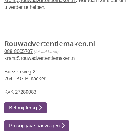
krant@rouwadvertentiemaken.nl
. Het team zit klaar om
u verder te helpen.
Rouwadvertentiemaken.nl
088-8005707
(lokaal tarief)
krant@rouwadvertentiemaken.nl
Boezemweg 21
2641 KG Pijnacker
KvK 27289083
Bel mij terug
Prijsopgave aanvragen