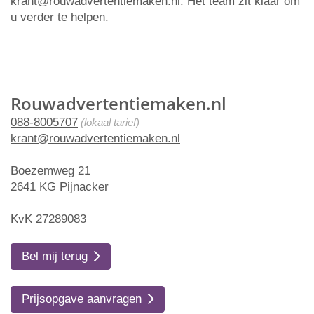
krant@rouwadvertentiemaken.nl
. Het team zit klaar om
u verder te helpen.
Rouwadvertentiemaken.nl
088-8005707
(lokaal tarief)
krant@rouwadvertentiemaken.nl
Boezemweg 21
2641 KG Pijnacker
KvK 27289083
Bel mij terug
Prijsopgave aanvragen