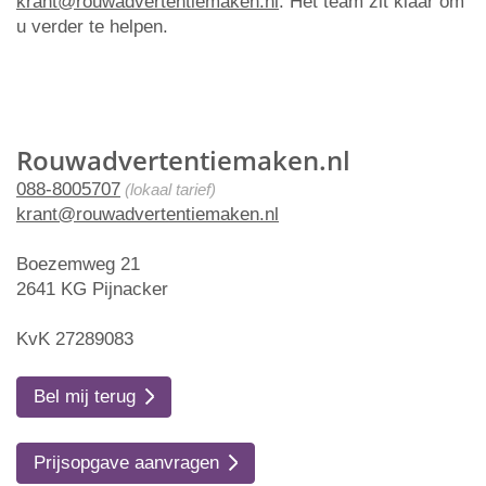
krant@rouwadvertentiemaken.nl
. Het team zit klaar om
u verder te helpen.
Rouwadvertentiemaken.nl
088-8005707
(lokaal tarief)
krant@rouwadvertentiemaken.nl
Boezemweg 21
2641 KG Pijnacker
KvK 27289083
Bel mij terug
Prijsopgave aanvragen