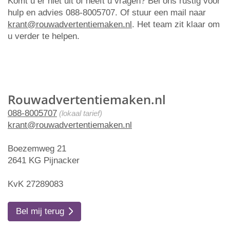
Komt u er niet uit of heeft u vragen? Bel ons rustig voor
hulp en advies 088-8005707. Of stuur een mail naar
krant@rouwadvertentiemaken.nl
. Het team zit klaar om
u verder te helpen.
Rouwadvertentiemaken.nl
088-8005707
(lokaal tarief)
krant@rouwadvertentiemaken.nl
Boezemweg 21
2641 KG Pijnacker
KvK 27289083
Bel mij terug