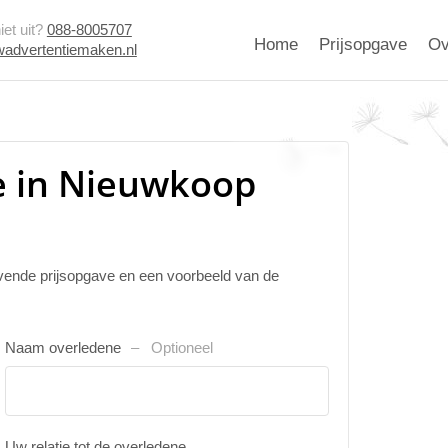
et uit?
088-8005707
Home
Prijsopgave
Ov
advertentiemaken.nl
e in Nieuwkoop
ijvende prijsopgave en een voorbeeld van de
Naam overledene
Optioneel
Uw relatie tot de overledene