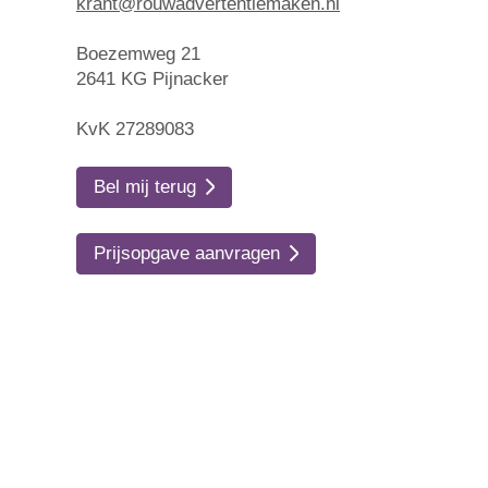
krant@rouwadvertentiemaken.nl
Boezemweg 21
2641 KG Pijnacker
KvK 27289083
Bel mij terug
Prijsopgave aanvragen