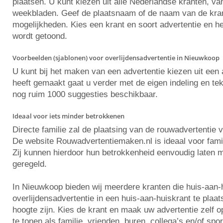
plaatsen. U kunt kiezen uit alle Nederlandse kranten, va
weekbladen. Geef de plaatsnaam of de naam van de krant 
mogelijkheden. Kies een krant en soort advertentie en he
wordt getoond.
Voorbeelden (sjablonen) voor overlijdensadvertentie in Nieuwkoop
U kunt bij het maken van een advertentie kiezen uit ee
heeft gemaakt gaat u verder met de eigen indeling en tekst
nog ruim 1000 suggesties beschikbaar.
Ideaal voor iets minder betrokkenen
Directe familie zal de plaatsing van de rouwadvertentie 
De website Rouwadvertentiemaken.nl is ideaal voor famili
Zij kunnen hierdoor hun betrokkenheid eenvoudig laten m
geregeld.
In Nieuwkoop bieden wij meerdere kranten die huis-aan-
overlijdensadvertentie in een huis-aan-huiskrant te pla
hoogte zijn. Kies de krant en maak uw advertentie zelf
te tonen als familie, vrienden, buren, collega’s en/of spo