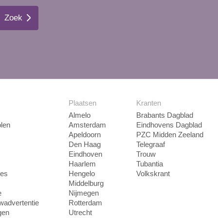
Zoek
Plaatsen
Kranten
Almelo
Brabants Dagblad
len
Amsterdam
Eindhovens Dagblad
Apeldoorn
PZC Midden Zeeland
Den Haag
Telegraaf
Eindhoven
Trouw
Haarlem
Tubantia
ies
Hengelo
Volkskrant
Middelburg
e
Nijmegen
uwadvertentie
Rotterdam
gen
Utrecht