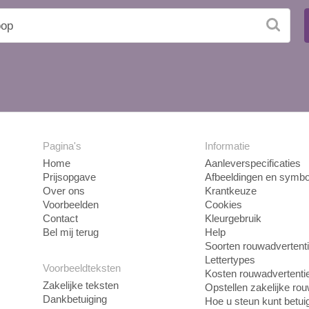
Pagina's
Informatie
Home
Aanleverspecificaties
Prijsopgave
Afbeeldingen en symbo
Over ons
Krantkeuze
Voorbeelden
Cookies
Contact
Kleurgebruik
Bel mij terug
Help
Soorten rouwadvertent
Lettertypes
Voorbeeldteksten
Kosten rouwadvertenti
Zakelijke teksten
Opstellen zakelijke ro
Dankbetuiging
Hoe u steun kunt betui