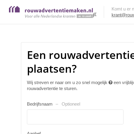
Komt u er ni
krant@rouw
Een rouwadvertenti
plaatsen?
Wij streven er naar om u zo snel mogelijk
een vrijbl
rouwadvertentie te sturen.
Bedrijfsnaam
Optioneel
Aanhef