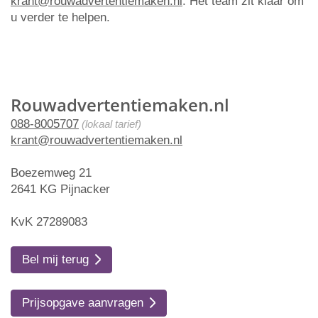
krant@rouwadvertentiemaken.nl
. Het team zit klaar om
u verder te helpen.
Rouwadvertentiemaken.nl
088-8005707
(lokaal tarief)
krant@rouwadvertentiemaken.nl
Boezemweg 21
2641 KG Pijnacker
KvK 27289083
Bel mij terug
Prijsopgave aanvragen