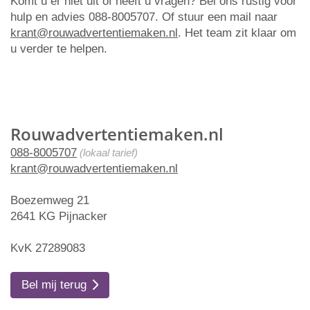
Komt u er niet uit of heeft u vragen? Bel ons rustig voor
hulp en advies 088-8005707. Of stuur een mail naar
krant@rouwadvertentiemaken.nl
. Het team zit klaar om
u verder te helpen.
Rouwadvertentiemaken.nl
088-8005707
(lokaal tarief)
krant@rouwadvertentiemaken.nl
Boezemweg 21
2641 KG Pijnacker
KvK 27289083
Bel mij terug