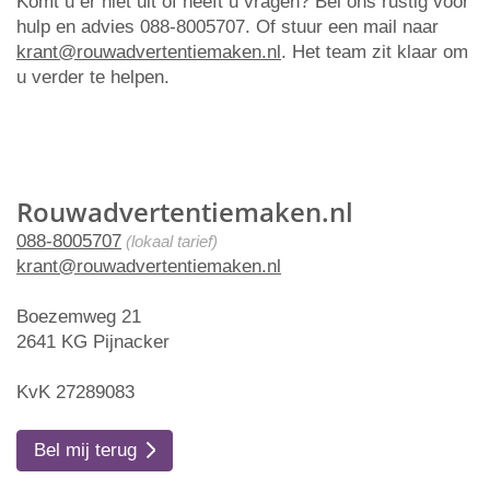
Komt u er niet uit of heeft u vragen? Bel ons rustig voor
hulp en advies 088-8005707. Of stuur een mail naar
krant@rouwadvertentiemaken.nl
. Het team zit klaar om
u verder te helpen.
Rouwadvertentiemaken.nl
088-8005707
(lokaal tarief)
krant@rouwadvertentiemaken.nl
Boezemweg 21
2641 KG Pijnacker
KvK 27289083
Bel mij terug