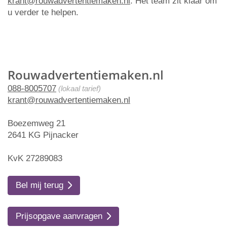
krant@rouwadvertentiemaken.nl
. Het team zit klaar om
u verder te helpen.
Rouwadvertentiemaken.nl
088-8005707
(lokaal tarief)
krant@rouwadvertentiemaken.nl
Boezemweg 21
2641 KG Pijnacker
KvK 27289083
Bel mij terug
Prijsopgave aanvragen