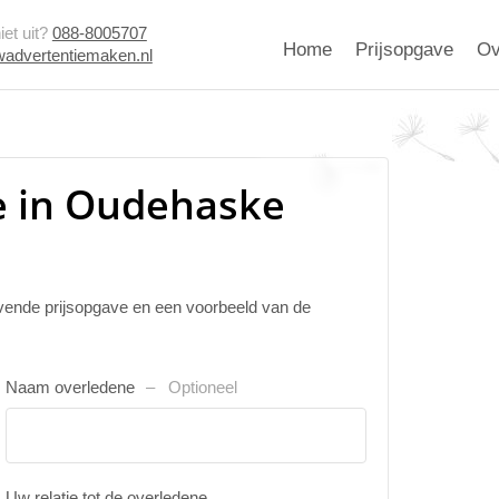
et uit?
088-8005707
Home
Prijsopgave
Ov
advertentiemaken.nl
e in Oudehaske
ijvende prijsopgave en een voorbeeld van de
Naam overledene
Optioneel
Uw relatie tot de overledene