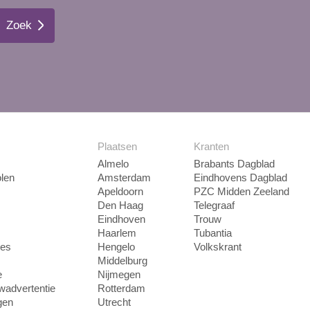
Zoek
Plaatsen
Kranten
Almelo
Brabants Dagblad
len
Amsterdam
Eindhovens Dagblad
Apeldoorn
PZC Midden Zeeland
Den Haag
Telegraaf
Eindhoven
Trouw
Haarlem
Tubantia
ies
Hengelo
Volkskrant
Middelburg
e
Nijmegen
uwadvertentie
Rotterdam
gen
Utrecht