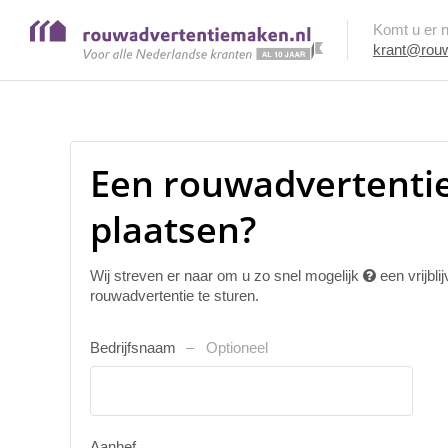
Komt u er ni
krant@rouw
Een rouwadvertenti
plaatsen?
Wij streven er naar om u zo snel mogelijk
een vrijbl
rouwadvertentie te sturen.
Bedrijfsnaam
Optioneel
Aanhef