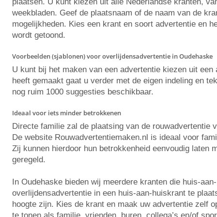
plaatsen. U kunt kiezen uit alle Nederlandse kranten, va
weekbladen. Geef de plaatsnaam of de naam van de krant 
mogelijkheden. Kies een krant en soort advertentie en he
wordt getoond.
Voorbeelden (sjablonen) voor overlijdensadvertentie in Oudehaske
U kunt bij het maken van een advertentie kiezen uit ee
heeft gemaakt gaat u verder met de eigen indeling en tekst
nog ruim 1000 suggesties beschikbaar.
Ideaal voor iets minder betrokkenen
Directe familie zal de plaatsing van de rouwadvertentie 
De website Rouwadvertentiemaken.nl is ideaal voor famili
Zij kunnen hierdoor hun betrokkenheid eenvoudig laten m
geregeld.
In Oudehaske bieden wij meerdere kranten die huis-aan
overlijdensadvertentie in een huis-aan-huiskrant te pla
hoogte zijn. Kies de krant en maak uw advertentie zelf
te tonen als familie, vrienden, buren, collega’s en/of spo