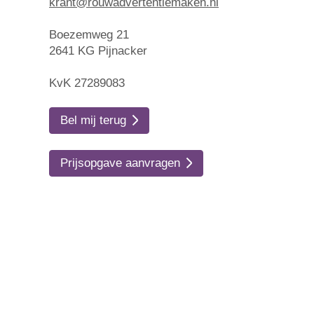
krant@rouwadvertentiemaken.nl
Boezemweg 21
2641 KG Pijnacker
KvK 27289083
Bel mij terug
Prijsopgave aanvragen