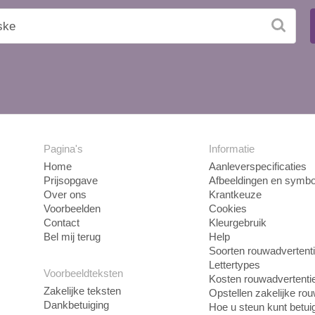
Pagina's
Informatie
Home
Aanleverspecificaties
Prijsopgave
Afbeeldingen en symbo
Over ons
Krantkeuze
Voorbeelden
Cookies
Contact
Kleurgebruik
Bel mij terug
Help
Soorten rouwadvertent
Lettertypes
Voorbeeldteksten
Kosten rouwadvertenti
Zakelijke teksten
Opstellen zakelijke ro
Dankbetuiging
Hoe u steun kunt betui