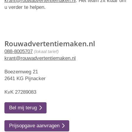
krant@rouwadvertentiemaken.nl
. Het team zit klaar om
u verder te helpen.
Rouwadvertentiemaken.nl
088-8005707
(lokaal tarief)
krant@rouwadvertentiemaken.nl
Boezemweg 21
2641 KG Pijnacker
KvK 27289083
Bel mij terug
Prijsopgave aanvragen