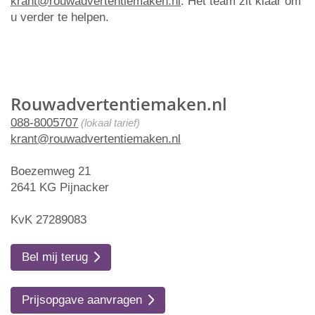
krant@rouwadvertentiemaken.nl
. Het team zit klaar om
u verder te helpen.
Rouwadvertentiemaken.nl
088-8005707
(lokaal tarief)
krant@rouwadvertentiemaken.nl
Boezemweg 21
2641 KG Pijnacker
KvK 27289083
Bel mij terug
Prijsopgave aanvragen