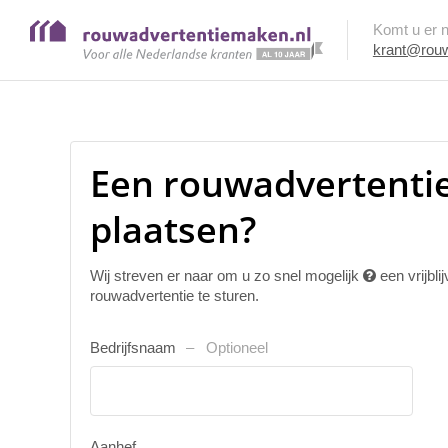
Komt u er ni
krant@rouw
Een rouwadvertentie 
plaatsen?
Wij streven er naar om u zo snel mogelijk
een vrijbl
rouwadvertentie te sturen.
Bedrijfsnaam
Optioneel
Aanhef