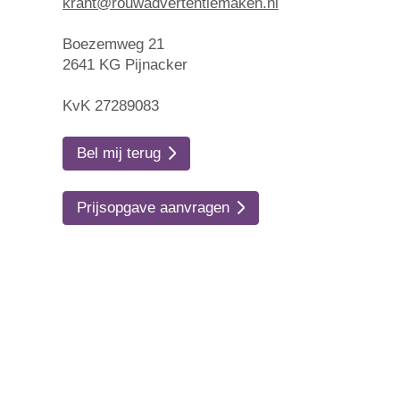
krant@rouwadvertentiemaken.nl
Boezemweg 21
2641 KG Pijnacker
KvK 27289083
Bel mij terug
Prijsopgave aanvragen