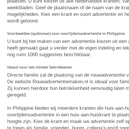
plaatsen. U kunt kiezen uit alle Nederlandse kranten, va
weekbladen. Geef de plaatsnaam of de naam van de krant 
mogelijkheden. Kies een krant en soort advertentie en he
wordt getoond.
Voorbeelden (sjablonen) voor overlijdensadvertentie in Philippine
U kunt bij het maken van een advertentie kiezen uit ee
heeft gemaakt gaat u verder met de eigen indeling en tekst
nog ruim 1000 suggesties beschikbaar.
Ideaal voor iets minder betrokkenen
Directe familie zal de plaatsing van de rouwadvertentie 
De website Rouwadvertentiemaken.nl is ideaal voor famili
Zij kunnen hierdoor hun betrokkenheid eenvoudig laten m
geregeld.
In Philippine bieden wij meerdere kranten die huis-aan-
overlijdensadvertentie in een huis-aan-huiskrant te plaat
hoogte zijn. Kies de krant en maak uw advertentie zelf
te tonen als familie, vrienden, buren, collega’s en/of spo