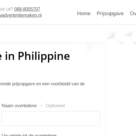
et uit?
088-8005707
Home
Prijsopgave
Ov
advertentiemaken.nl
in Philippine
ijvende prijsopgave en een voorbeeld van de
Naam overledene
Optioneel
Uw relatie tot de overledene