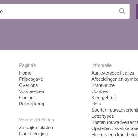
Pagina's
Informatie
Home
Aanleverspecificaties
Prijsopgave
Afbeeldingen en symbo
Over ons
Krantkeuze
Voorbeelden
Cookies
Contact
Kleurgebruik
Bel mij terug
Help
Soorten rouwadvertent
Lettertypes
Voorbeeldteksten
Kosten rouwadvertenti
Zakelijke teksten
Opstellen zakelijke ro
Dankbetuiging
Hoe u steun kunt betui