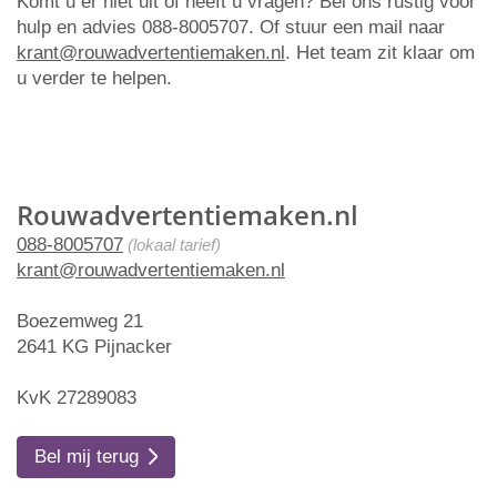
Komt u er niet uit of heeft u vragen? Bel ons rustig voor
hulp en advies 088-8005707. Of stuur een mail naar
krant@rouwadvertentiemaken.nl
. Het team zit klaar om
u verder te helpen.
Rouwadvertentiemaken.nl
088-8005707
(lokaal tarief)
krant@rouwadvertentiemaken.nl
Boezemweg 21
2641 KG Pijnacker
KvK 27289083
Bel mij terug