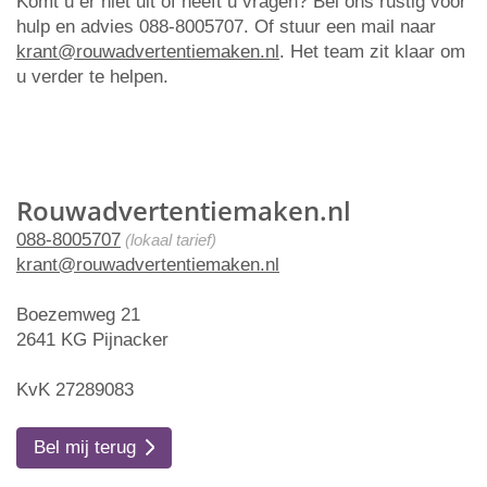
Komt u er niet uit of heeft u vragen? Bel ons rustig voor
hulp en advies 088-8005707. Of stuur een mail naar
krant@rouwadvertentiemaken.nl
. Het team zit klaar om
u verder te helpen.
Rouwadvertentiemaken.nl
088-8005707
(lokaal tarief)
krant@rouwadvertentiemaken.nl
Boezemweg 21
2641 KG Pijnacker
KvK 27289083
Bel mij terug