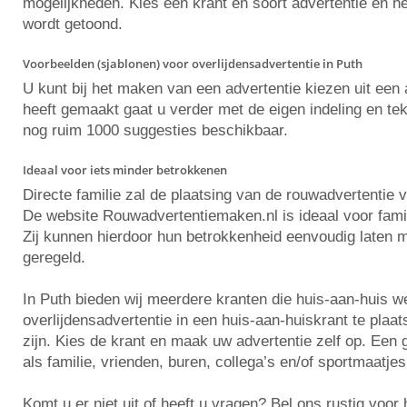
mogelijkheden. Kies een krant en soort advertentie en he
wordt getoond.
Voorbeelden (sjablonen) voor overlijdensadvertentie in Puth
U kunt bij het maken van een advertentie kiezen uit ee
heeft gemaakt gaat u verder met de eigen indeling en tekst
nog ruim 1000 suggesties beschikbaar.
Ideaal voor iets minder betrokkenen
Directe familie zal de plaatsing van de rouwadvertentie 
De website Rouwadvertentiemaken.nl is ideaal voor famili
Zij kunnen hierdoor hun betrokkenheid eenvoudig laten m
geregeld.
In Puth bieden wij meerdere kranten die huis-aan-huis 
overlijdensadvertentie in een huis-aan-huiskrant te plaa
zijn. Kies de krant en maak uw advertentie zelf op. Ee
als familie, vrienden, buren, collega’s en/of sportmaatjes
Komt u er niet uit of heeft u vragen? Bel ons rustig voo