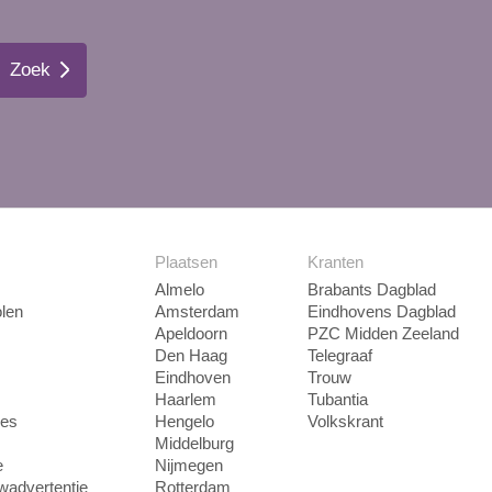
Zoek
Plaatsen
Kranten
Almelo
Brabants Dagblad
len
Amsterdam
Eindhovens Dagblad
Apeldoorn
PZC Midden Zeeland
Den Haag
Telegraaf
Eindhoven
Trouw
Haarlem
Tubantia
ies
Hengelo
Volkskrant
Middelburg
e
Nijmegen
uwadvertentie
Rotterdam