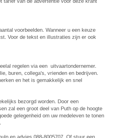
t tarief van de advertentie voor deze krant
n aantal voorbeelden. Wanneer u een keuze
. Voor de tekst en illustraties zijn er ook
veelal regelen via een uitvaartondernemer.
e, buren, collega's, vrienden en bedrijven.
erken en het is gemakkelijk en snel
wekelijks bezorgd worden. Door een
tsen zal een groot deel van Puth op de hoogte
n goede gelegenheid om uw medeleven te tonen
.
r hulp en advies 088-8005707. Of stuur een