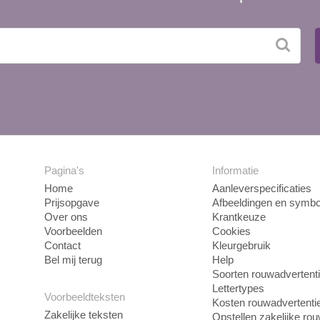
Pagina's
Informatie
Home
Aanleverspecificaties
Prijsopgave
Afbeeldingen en symbo
Over ons
Krantkeuze
Voorbeelden
Cookies
Contact
Kleurgebruik
Bel mij terug
Help
Soorten rouwadvertent
Lettertypes
Voorbeeldteksten
Kosten rouwadvertenti
Zakelijke teksten
Opstellen zakelijke ro