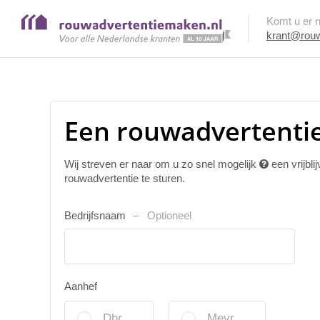
Komt u er ni
krant@rouw
Een rouwadvertentie
Wij streven er naar om u zo snel mogelijk
een vrijbl
rouwadvertentie te sturen.
Bedrijfsnaam
Optioneel
Aanhef
Dhr.
Mevr.