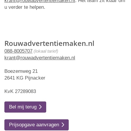
krant@rouwadvertentiemaken.nl
. Het team zit klaar om
u verder te helpen.
Rouwadvertentiemaken.nl
088-8005707
(lokaal tarief)
krant@rouwadvertentiemaken.nl
Boezemweg 21
2641 KG Pijnacker
KvK 27289083
Bel mij terug
Prijsopgave aanvragen