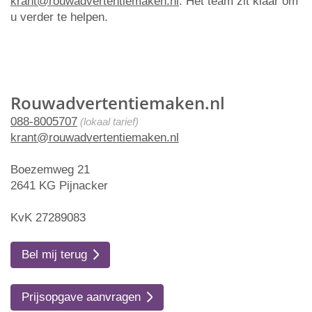
krant@rouwadvertentiemaken.nl
. Het team zit klaar om
u verder te helpen.
Rouwadvertentiemaken.nl
088-8005707
(lokaal tarief)
krant@rouwadvertentiemaken.nl
Boezemweg 21
2641 KG Pijnacker
KvK 27289083
Bel mij terug
Prijsopgave aanvragen