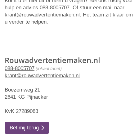
Komt u er niet uit of heeft u vragen? Bel ons rustig voor
hulp en advies 088-8005707. Of stuur een mail naar
krant@rouwadvertentiemaken.nl
. Het team zit klaar om
u verder te helpen.
Rouwadvertentiemaken.nl
088-8005707
(lokaal tarief)
krant@rouwadvertentiemaken.nl
Boezemweg 21
2641 KG Pijnacker
KvK 27289083
Bel mij terug