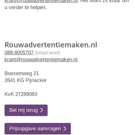
krant@rouwadvertentiemaken.nl
. Het team zit klaar om
u verder te helpen.
Rouwadvertentiemaken.nl
088-8005707
(lokaal tarief)
krant@rouwadvertentiemaken.nl
Boezemweg 21
2641 KG Pijnacker
KvK 27289083
Bel mij terug
Prijsopgave aanvragen