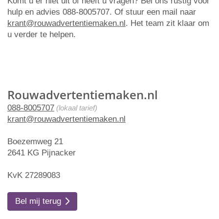
Komt u er niet uit of heeft u vragen? Bel ons rustig voor
hulp en advies 088-8005707. Of stuur een mail naar
krant@rouwadvertentiemaken.nl
. Het team zit klaar om
u verder te helpen.
Rouwadvertentiemaken.nl
088-8005707
(lokaal tarief)
krant@rouwadvertentiemaken.nl
Boezemweg 21
2641 KG Pijnacker
KvK 27289083
Bel mij terug