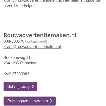
krant@rouwadvertentiemaken.nl
. Het team zit klaar om
u verder te helpen.
Rouwadvertentiemaken.nl
088-8005707
(lokaal tarief)
krant@rouwadvertentiemaken.nl
Boezemweg 21
2641 KG Pijnacker
KvK 27289083
Bel mij terug
Prijsopgave aanvragen